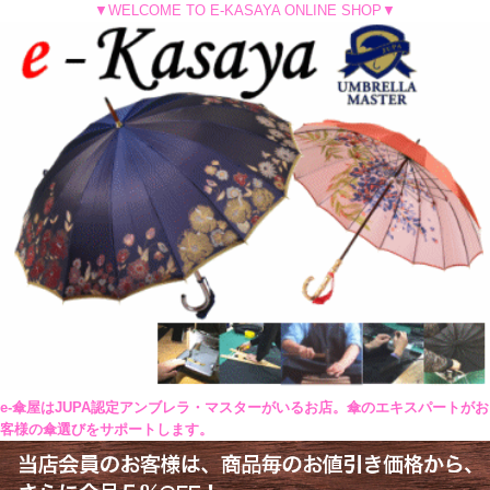
▼WELCOME TO E-KASAYA ONLINE SHOP▼
e-傘屋はJUPA認定アンブレラ・マスターがいるお店。傘のエキスパートがお
客様の傘選びをサポートします。