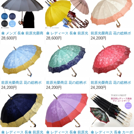
CARBON 無地 前原傘 か
Carbon 婦人用 前原傘 か
士用 かさ 男
さ 皇室御用達前原光栄商
さ 皇室御用達 前原光栄商
店製 紳士用 男
店製
傘 メンズ 長傘 前原光榮商
傘 レディース 長傘 前原光
前原光榮商店 花の総柄ボ
店 16本骨 雨傘 晴雨兼用
榮商店 カーボン 16本骨
ーダージャガード婦人用
28,600円
28,600円
24,200円
傘 NEW TRAD-16 無地 前
雨傘 ラインアート柄 ジャ
16本骨雨傘(ローズ)皇室
原傘 かさ 皇室御用達前原
ガード EN えん カエデ手
御用達前原光栄商店製
光栄商店製 紳士用 男
元 婦人用 前原傘 かさ 皇
室御用達 前原光栄商店製
前原光榮商店 花の総柄ボ
前原光榮商店 花の総柄ボ
前原光榮商店 花の総柄ボ
ーダージャガード婦人用
ーダージャガード婦人用
ーダージャガード婦人用
24,200円
24,200円
24,200円
16本骨雨傘(ライトブル
16本骨雨傘(ミントグリー
16本骨雨傘(ワイン)皇室
ー)皇室御用達前原光栄商
ン)皇室御用達前原光栄商
御用達前原光栄商店製
店製
店製
傘 レディース 長傘 前原光
傘 レディース 長傘 前原光
傘 レディース 長傘 カーボ