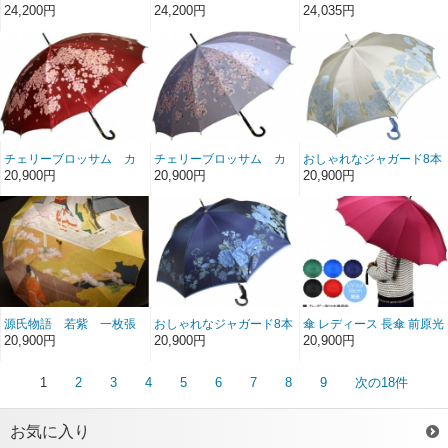
榮商店 16本骨 雨傘 花の
榮商店 16本骨 雨傘 花の
ン８本骨 高級 雨傘 裏花柄
24,200円
24,200円
24,035円
総柄 ボーダー ジャガード
総柄 ボーダー ジャガード
マイ コートヤード My
フィオーレ Fiore ネイビ
フィオーレ Fiore ラベン
Courtyard 親骨60cm 手開
ー 前原傘 かさ 婦人用 皇
ダー 前原傘 かさ 婦人用
き 東京プリント TOKYO
室御用達 前原光栄商店製
皇室御用達 前原光栄商店
PRINT 日本製 おしゃれ ブ
製
ランド Tokyo Made 婦人
女
チェリーブロッサム カ
チェリーブロッサム カ
おしゃれなジャガード8本
ーボン16本骨雨傘（エン
ーボン16本骨雨傘（パー
骨長傘 絵おり 紫陽花/アジ
20,900円
20,900円
20,900円
ジ）
プル）
サイ(ベージュ) 槙田商店
甲州織 日本製雨傘 レディ
ース 女
源氏物語 若紫 一枚張
おしゃれなジャガード8本
傘 レディース 長傘 前原光
りカーボン16本骨雨傘
骨長傘 絵おり 薔薇と葡萄/
榮商店 カーボン 16本骨
20,900円
20,900円
20,900円
バラとブドウ(ネイビー)
高級 雨傘 NEW TRAD-16-
槙田商店 甲州織 日本製雨
Carbon No.1 軽量 無地 親
傘 レディース 女
骨55cm 前原傘 匠 皇室御
1
2
3
4
5
6
7
8
9
次の18件
用達前原光栄商店 ブラン
ド かさ 女 送料無料
お気に入り